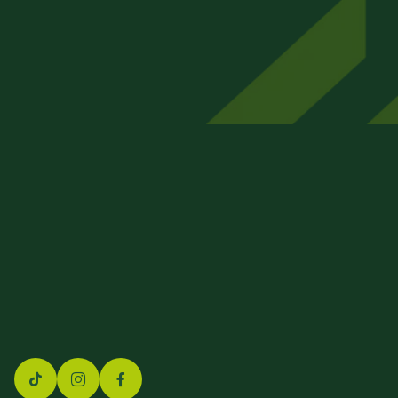
FINEX GmbH
Beizkofer Str. 5/1
88512 Mengen
07572 – 71 45 00
info@finex-group.de
Impressum
Datenschutz
Barrierefreiheit