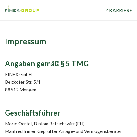
ERMÖGEN
STANDORTE
expand_more
UNTERNEHMEN
expand_more
KARRIERE
Impressum
Angaben gemäß § 5 TMG
FINEX GmbH
Beizkofer Str. 5/1
88512 Mengen
Geschäftsführer
Mario Oertel, Diplom Betriebswirt (FH)
Manfred Irmler, Geprüfter Anlage- und Vermögensberater