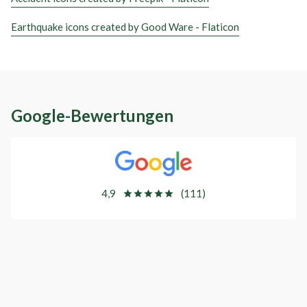
Earthquake icons created by Good Ware - Flaticon
Google-Bewertungen
4,9
(111)
star
star
star
star
star
star
star
star
star
star
SERGEJ WEBER