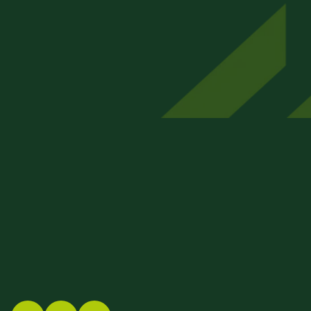
FINEX GmbH
Beizkofer Str. 5/1
88512 Mengen
07572 – 71 45 00
info@finex-group.de
Impressum
Datenschutz
Barrierefreiheit