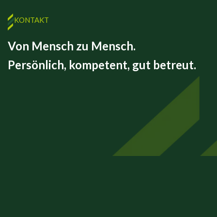
KONTAKT
Von Mensch zu Mensch.
Persönlich, kompetent, gut betreut.
FINEX GmbH
Beizkofer Str. 5/1
88512 Mengen
07572 – 71 45 00
info@finex-group.de
Impressum