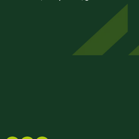
FINEX GmbH
Beizkofer Str. 5/1
88512 Mengen
07572 – 71 45 00
info@finex-group.de
Impressum
Datenschutz
Barrierefreiheit