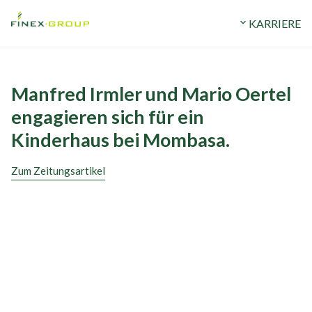
ERMÖGEN
STANDORTE
expand_more
UNTERNEHMEN
expand_more
KARRIERE
Manfred Irmler und Mario Oertel
engagieren sich für ein
Kinderhaus bei Mombasa.
Zum Zeitungsartikel