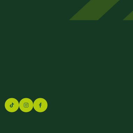
88512 Mengen
07572 – 71 45 00
info@finex-group.de
Impressum
Datenschutz
Barrierefreiheit