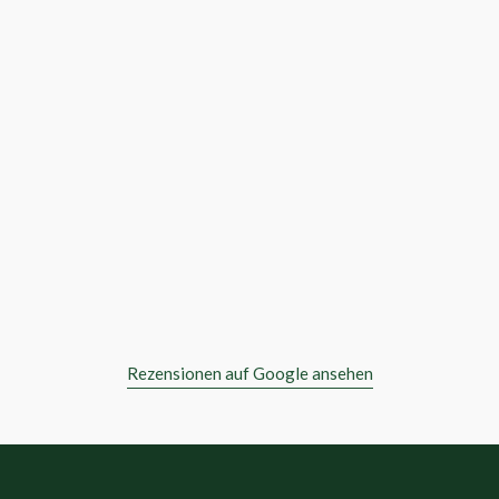
star
star
star
star
star
SERGEJ WEBER
Rezensionen auf Google ansehen