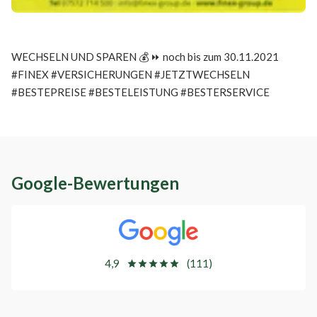
WECHSELN UND SPAREN 💰 ⏩ noch bis zum 30.11.2021
#FINEX #VERSICHERUNGEN #JETZTWECHSELN
#BESTEPREISE #BESTELEISTUNG #BESTERSERVICE
Google-Bewertungen
4,9
(111)
star
star
star
star
star