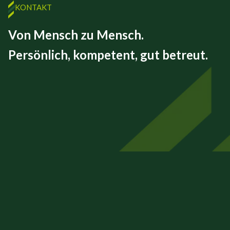
KONTAKT
Von Mensch zu Mensch.
Persönlich, kompetent, gut betreut.
FINEX GmbH
Beizkofer Str. 5/1
88512 Mengen
07572 – 71 45 00
info@finex-group.de
Impressum
Datenschutz