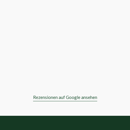
star
star
star
star
star
SERGEJ WEBER
Rezensionen auf Google ansehen