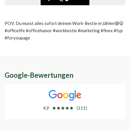
POV: Du musst alles sofort deinem Work-Bestie erzählen😅🤫
#officelife #officehumor #workbestie #marketing #finex #fyp
#foryoupage
Google-Bewertungen
4,9
(111)
star
star
star
star
star