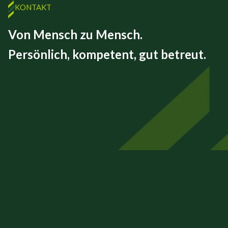
KONTAKT
Von Mensch zu Mensch.
Persönlich, kompetent, gut betreut.
FINEX GmbH
Beizkofer Str. 5/1
88512 Mengen
07572 – 71 45 00
info@finex-group.de
Impressum
Datenschutz