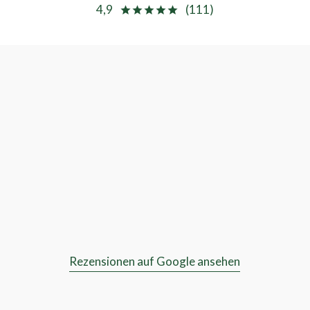
4,9
(111)
star
star
star
star
star
Rezensionen auf Google ansehen