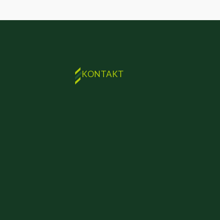
KONTAKT
FINEX GmbH
Beizkofer Str. 5/1