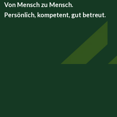
Von Mensch zu Mensch.
Persönlich, kompetent, gut betreut.
FINEX GmbH
Beizkofer Str. 5/1
88512 Mengen
07572 – 71 45 00
info@finex-group.de
Impressum
Datenschutz
Barrierefreiheit