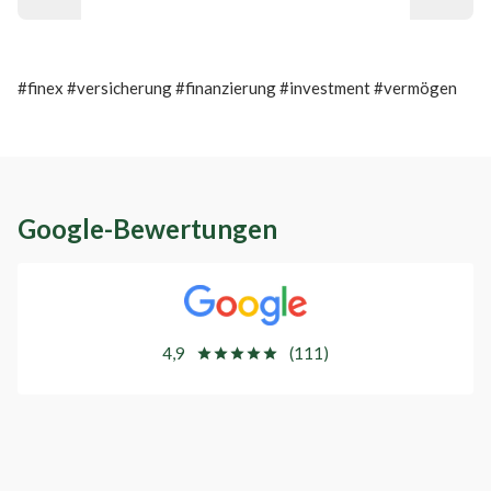
#finex #versicherung #finanzierung #investment #vermögen
Google-Bewertungen
4,9
(111)
star
star
star
star
star
star
star
star
star
star
SERGEJ WEBER