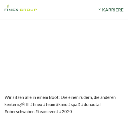
ERMÖGEN
STANDORTE
expand_more
UNTERNEHMEN
expand_more
KARRIERE
Wir sitzen alle in einem Boot: Die einen rudern, die anderen
kentern.🛶🚣‍♂️ #finex #team #kanu #spaß #donautal
#oberschwaben #teamevent #2020