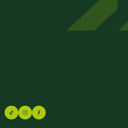
Beizkofer Str. 5/1
88512 Mengen
07572 – 71 45 00
info@finex-group.de
Impressum
Datenschutz
Barrierefreiheit