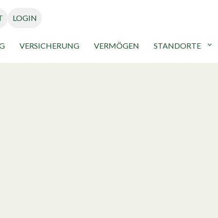
T
LOGIN
G
VERSICHERUNG
VERMÖGEN
STANDORTE
expand_more
Yvonne Rieber